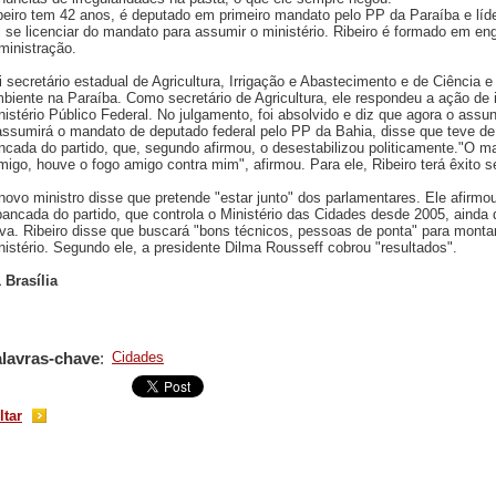
beiro tem 42 anos, é deputado em primeiro mandato pelo PP da Paraíba e líd
i se licenciar do mandato para assumir o ministério. Ribeiro é formado em en
ministração.
i secretário estadual de Agricultura, Irrigação e Abastecimento e de Ciência 
biente na Paraíba. Como secretário de Agricultura, ele respondeu a ação de 
nistério Público Federal. No julgamento, foi absolvido e diz que agora o ass
assumirá o mandato de deputado federal pelo PP da Bahia, disse que teve de 
ncada do partido, que, segundo afirmou, o desestabilizou politicamente."O ma
imigo, houve o fogo amigo contra mim", afirmou. Para ele, Ribeiro terá êxito s
novo ministro disse que pretende "estar junto" dos parlamentares. Ele afirm
bancada do partido, que controla o Ministério das Cidades desde 2005, ainda 
lva. Ribeiro disse que buscará "bons técnicos, pessoas de ponta" para montar
nistério. Segundo ele, a presidente Dilma Rousseff cobrou "resultados".
 Brasília
lavras-chave
:
Cidades
ltar