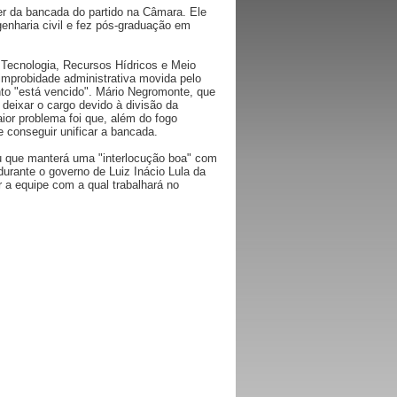
er da bancada do partido na Câmara. Ele
genharia civil e fez pós-graduação em
e Tecnologia, Recursos Hídricos e Meio
improbidade administrativa movida pelo
unto "está vencido". Mário Negromonte, que
deixar o cargo devido à divisão da
ior problema foi que, além do fogo
e conseguir unificar a bancada.
ou que manterá uma "interlocução boa" com
durante o governo de Luiz Inácio Lula da
 a equipe com a qual trabalhará no