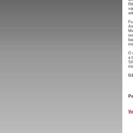
Ri
va
ad
Fo
Am
Mi
re
ba
in
O 
a 
Si
mi
G1
Pa
Vo