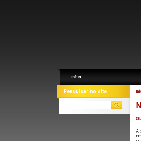
Início
Pesquisar no site
Iní
N
06
A 
da
de