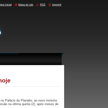
ina Inicial
Mapa do site
RSS
Imprimir
hoje
no Palácio do Planalto, ao novo ministro
issão na última quinta (2), após meses de