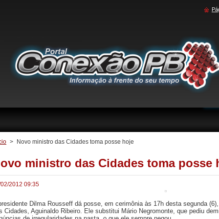
Pág
cio
>
Novo ministro das Cidades toma posse hoje
ovo ministro das Cidades toma posse 
/02/2012 09:35
presidente Dilma Rousseff dá posse, em cerimônia às 17h desta segunda (6), 
s Cidades, Aguinaldo Ribeiro. Ele substitui Mário Negromonte, que pediu dem
núncias de irregularidades na pasta, o que ele sempre negou.