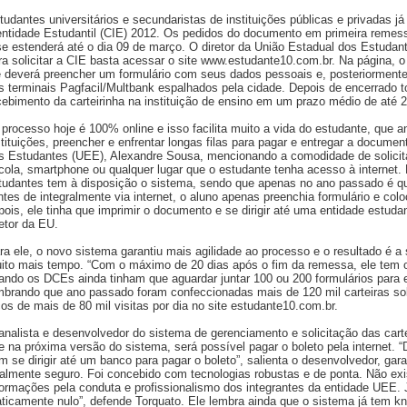
tudantes universitários e secundaristas de instituições públicas e privadas já
entidade Estudantil (CIE) 2012. Os pedidos do documento em primeira remessa
se estenderá até o dia 09 de março. O diretor da União Estadual dos Estudan
ra solicitar a CIE basta acessar o site www.estudante10.com.br. Na página, 
e deverá preencher um formulário com seus dados pessoais e, posteriormente
s terminais Pagfacil/Multbank espalhados pela cidade. Depois de encerrado t
cebimento da carteirinha na instituição de ensino em um prazo médio de até 2
 processo hoje é 100% online e isso facilita muito a vida do estudante, que a
stituições, preencher e enfrentar longas filas para pagar e entregar a documen
s Estudantes (UEE), Alexandre Sousa, mencionando a comodidade de solicitar 
cola, smartphone ou qualquer lugar que o estudante tenha acesso à internet
tudantes tem à disposição o sistema, sendo que apenas no ano passado é que
ntes de integralmente via internet, o aluno apenas preenchia formulário e col
pois, ele tinha que imprimir o documento e se dirigir até uma entidade estudant
retor da EU.
ra ele, o novo sistema garantiu mais agilidade ao processo e o resultado é a
ito mais tempo. “Com o máximo de 20 dias após o fim da remessa, ele tem 
ando os DCEs ainda tinham que aguardar juntar 100 ou 200 formulários para e
mbrando que ano passado foram confeccionadas mais de 120 mil carteiras sol
cos de mais de 80 mil visitas por dia no site estudante10.com.br.
analista e desenvolvedor do sistema de gerenciamento e solicitação das carte
e na próxima versão do sistema, será possível pagar o boleto pela internet. 
m se dirigir até um banco para pagar o boleto”, salienta o desenvolvedor, gar
talmente seguro. Foi concebido com tecnologias robustas e de ponta. Não ex
formações pela conduta e profissionalismo dos integrantes da entidade UEE. 
aticamente nulo”, defende Torquato. Ele lembra ainda que o sistema já tem k