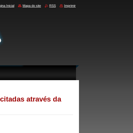
ina Inicial
Mapa do site
RSS
Imprimir
citadas através da