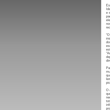
Es
Id
e 
pa
el
no
re
“O
in
do
es
es
“A
de
di
Pa
mu
qu
le
pi
O 
qu
ne
to
in
pr