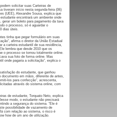
 podem solicitar suas Carteiras de
 tiveram início nesta segunda-feira (06)
tes (UEE), Alexandre Sousa, explica que
o estudante encontrará um ambiente onde
, gerar um boleto para pagamento da taxa
odo o processo, só é aguardar o
0 dias úteis.
ntes tinha que pegar formulário em suas
tação”, afirma o diretor da União Estadual
a carteira estudantil de sua residência,
. Ele lembra que desde 2010 que os
 o processo se tornou totalmente online.
ocava sua foto de forma online. Mas
il onde pagaria a solicitação”, explica o
 satisfação do estudante, que ganhou
o documento em mãos, diferente de antes,
miti-los para confecção”, acrescenta,
icitadas através do sistema online, com
iras de estudante, Torquato Neto, explica
“Desse modo, o estudante não precisará
antindo a segurança do sistema. “Ele é
iste possibilidade de vazamento de
Já com relação ao sistema, o risco é
now how de um ano de utilização.