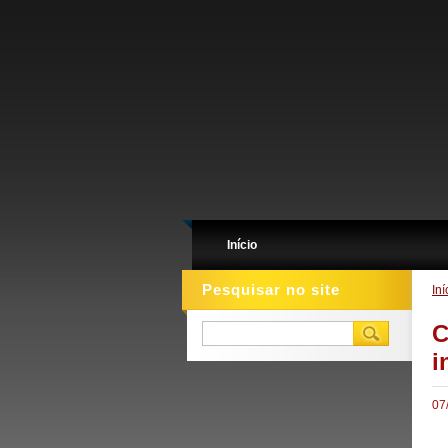
Início
Pesquisar no site
Iní
C
i
07